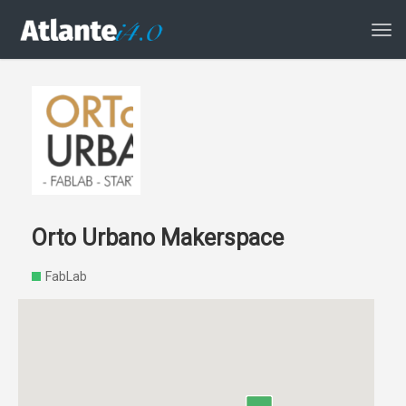
Atti
la
navi
Orto Urbano Makerspace
FabLab