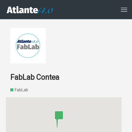
Atti
la
navi
FabLab Contea
FabLab